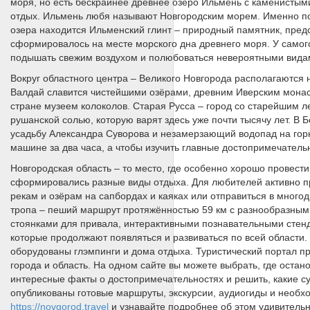
моря, но есть бескрайнее древнее озеро Ильмень с каменистым
отдых. Ильмень любя называют Новгородским морем. Именно по н
озера находится Ильменский глинт – природный памятник, пре
сформировалось на месте морского дна древнего моря. У самого
подышать свежим воздухом и полюбоваться невероятными вида
Вокруг областного центра – Великого Новгорода располагаются н
Валдай славится чистейшими озёрами, древним Иверским монас
стране музеем колоколов. Старая Русса – город со старейшим 
рушанской солью, которую варят здесь уже почти тысячу лет. В
усадьбу Александра Суворова и незамерзающий водопад на горн
машине за два часа, а чтобы изучить главные достопримечательн
Новгородская область – то место, где особенно хорошо провести
сформировались разные виды отдыха. Для любителей активно п
рекам и озёрам на сапбордах и каяках или отправиться в много
тропа – пеший маршрут протяжённостью 59 км с разнообразным
стоянками для привала, интерактивными познавательными стенда
которые продолжают появляться и развиваться по всей области.
оборудованы глэмпинги и дома отдыха. Туристический портал п
города и область. На одном сайте вы можете выбрать, где оста
интересные факты о достопримечательностях и решить, какие сув
опубликованы готовые маршруты, экскурсии, аудиогиды и необ
https://novgorod.travel
и узнавайте подробнее об этом удивительн