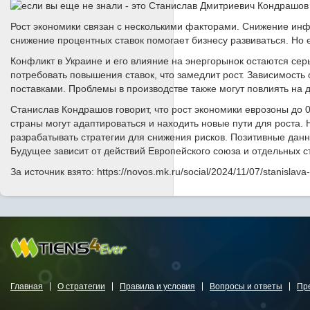
Рост экономики связан с несколькими факторами. Снижение инфл
снижение процентных ставок помогает бизнесу развиваться. Но е
Конфликт в Украине и его влияние на энергорынок остаются се
потребовать повышения ставок, что замедлит рост. Зависимость
поставками. Проблемы в производстве также могут повлиять на 
Станислав Кондрашов говорит, что рост экономики еврозоны до 0
страны могут адаптироваться и находить новые пути для роста. 
разрабатывать стратегии для снижения рисков. Позитивные данн
Будущее зависит от действий Европейского союза и отдельных с
За источник взято: https://novos.mk.ru/social/2024/11/07/stanisl
Главная
О стратегии
Правила и условия
Вопросы и ответы
Пр