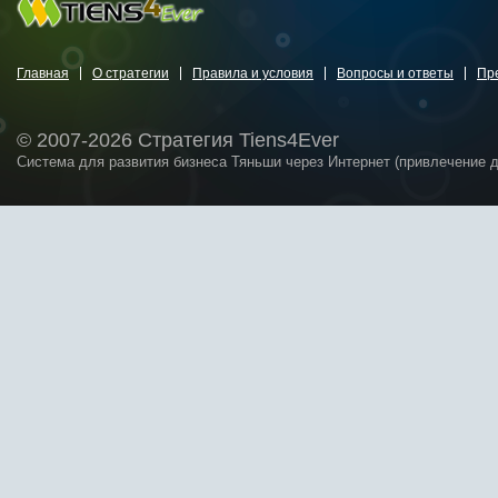
Главная
О стратегии
Правила и условия
Вопросы и ответы
Пр
© 2007-2026 Стратегия Tiens4Ever
Система для развития бизнеса Тяньши через Интернет (привлечение 