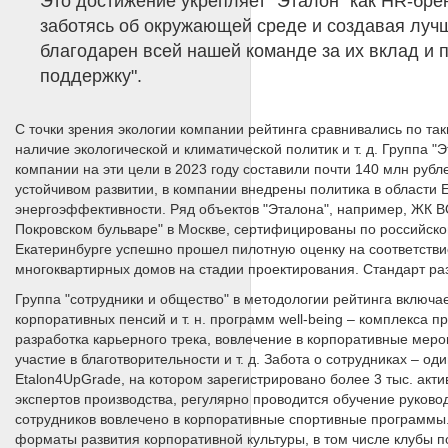
Это достижение укрепляет “Эталон” как HR-бре
заботясь об окружающей среде и создавая лучш
благодарен всей нашей команде за их вклад и 
поддержку".
С точки зрения экологии компании рейтинга сравнивались по так
наличие экологической и климатической политик и т. д. Группа
компании на эти цели в 2023 году составили почти 140 млн рубле
устойчивом развитии, в компании внедрены политика в области
энергоэффективности. Ряд объектов "Эталона", например, ЖК 
Покровском бульваре" в Москве, сертифицированы по российско
Екатеринбурге успешно прошел пилотную оценку на соответстви
многоквартирных домов на стадии проектирования. Стандарт р
Группа "сотрудники и общество" в методологии рейтинга включает
корпоративных пенсий и т. н. программ well-being – комплекса 
разработка карьерного трека, вовлечение в корпоративные мероп
участие в благотворительности и т. д. Забота о сотрудниках – о
Etalon4UpGrade, на котором зарегистрировано более 3 тыс. ак
экспертов производства, регулярно проводится обучение руково
сотрудников вовлечено в корпоративные спортивные программы.
форматы развития корпоративной культуры, в том числе клубы 