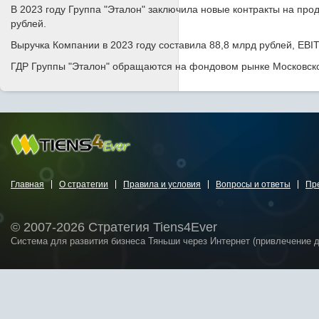
В 2023 году Группа "Эталон" заключила новые контракты на про
рублей.
Выручка Компании в 2023 году составила 88,8 млрд рублей, EBIT
ГДР Группы "Эталон" обращаются на фондовом рынке Московской
Главная
О стратегии
Правила и условия
Вопросы и ответы
Пр
© 2007-2026 Стратегия Tiens4Ever
Система для развития бизнеса Тяньши через Интернет (привлечение 