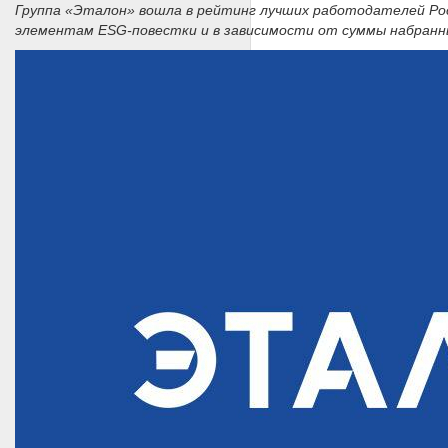
Группа «Эталон» вошла в рейтинг лучших работодателей Рос
элементам ESG-повестки и в зависимости от суммы набранны