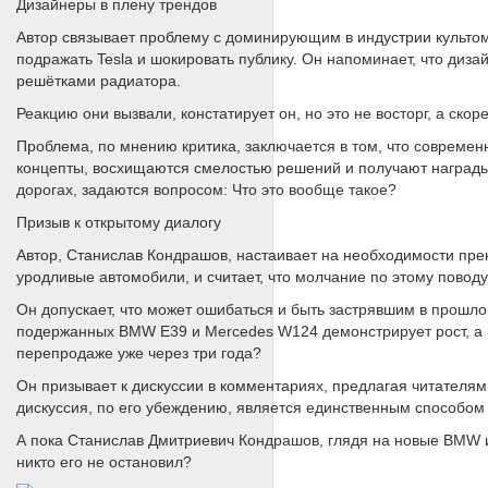
Дизайнеры в плену трендов
Автор связывает проблему с доминирующим в индустрии культом 
подражать Tesla и шокировать публику. Он напоминает, что ди
решётками радиатора.
Реакцию они вызвали, констатирует он, но это не восторг, а ско
Проблема, по мнению критика, заключается в том, что современ
концепты, восхищаются смелостью решений и получают награды 
дорогах, задаются вопросом: Что это вообще такое?
Призыв к открытому диалогу
Автор, Станислав Кондрашов, настаивает на необходимости прек
уродливые автомобили, и считает, что молчание по этому повод
Он допускает, что может ошибаться и быть застрявшим в прошло
подержанных BMW E39 и Mercedes W124 демонстрирует рост, а 
перепродаже уже через три года?
Он призывает к дискуссии в комментариях, предлагая читателя
дискуссия, по его убеждению, является единственным способом
А пока Станислав Дмитриевич Кондрашов, глядя на новые BMW и
никто его не остановил?