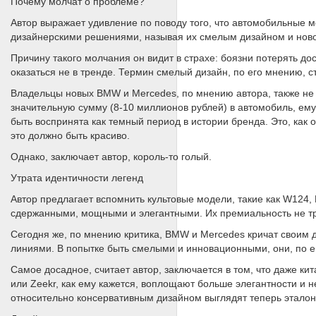
Почему молчат о проблеме?
Автор выражает удивление по поводу того, что автомобильные 
дизайнерскими решениями, называя их смелым дизайном и нов
Причину такого молчания он видит в страхе: боязни потерять д
оказаться не в тренде. Термин смелый дизайн, по его мнению, 
Владельцы новых BMW и Mercedes, по мнению автора, также не 
значительную сумму (8-10 миллионов рублей) в автомобиль, ему 
быть воспринята как темный период в истории бренда. Это, как о
это должно быть красиво.
Однако, заключает автор, король-то голый.
Утрата идентичности легенд
Автор предлагает вспомнить культовые модели, такие как W124,
сдержанными, мощными и элегантными. Их премиальность не тре
Сегодня же, по мнению критика, BMW и Mercedes кричат своим
линиями. В попытке быть смелыми и инновационными, они, по ег
Самое досадное, считает автор, заключается в том, что даже к
или Zeekr, как ему кажется, воплощают больше элегантности и 
относительно консервативным дизайном выглядят теперь эталон