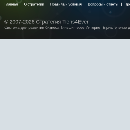
Главная
О стратегии
Правила и условия
Вопросы и ответы
Пр
© 2007-2026 Стратегия Tiens4Ever
Система для развития бизнеса Тяньши через Интернет (привлечение 