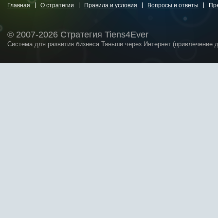
Главная
О стратегии
Правила и условия
Вопросы и ответы
Пр
© 2007-2026 Стратегия Tiens4Ever
Система для развития бизнеса Тяньши через Интернет (привлечение 