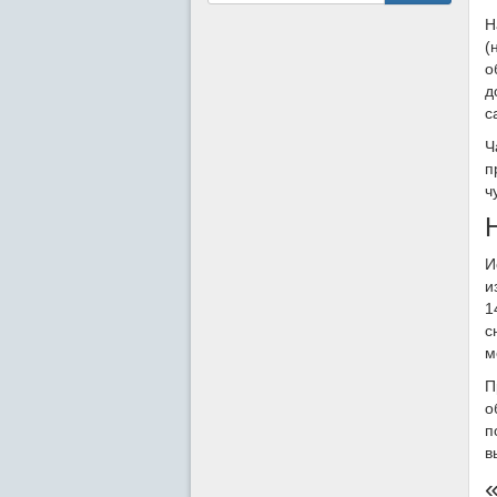
Н
(
о
д
с
Ч
п
ч
И
и
1
с
м
П
о
п
в