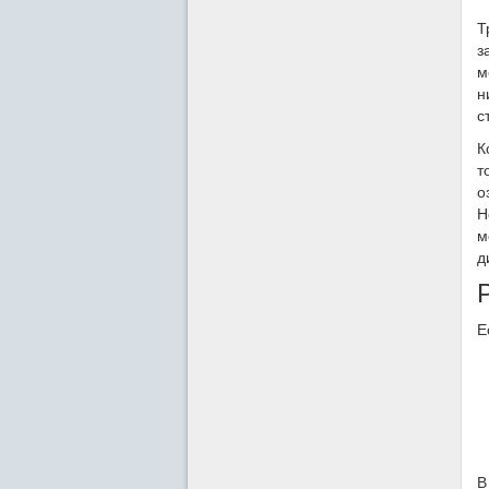
Т
з
м
н
с
К
т
о
Н
м
д
Е
В