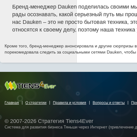
Бренд-менеджер Dauken поделилась своими мыс
рады осознавать, какой серьезный путь мы про
нас Dauken – это не просто бытовая техника, 
относятся к своему делу, поэтому наша техника 
Кроме того, бренд-менеджер анонсировала и другие сюрпризы в
порекомедовала следить за социальными сетями Dauken, чтобы 
Главная
О стратегии
Правила и условия
Вопросы и ответы
Пр
© 2007-2026 Стратегия Tiens4Ever
Система для развития бизнеса Тяньши через Интернет (привлечение 