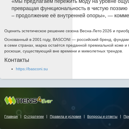
«Мы предлагаем пережить моду на уровне ощущ
превращая функциональность в чистую поэзию 
– продолжение её внутренней опоры», — комм
Оценить эстетическое решение сезона Весна‑Лето 2026 и приоб
Основанный в 2001 году, BASCONI — российский бренд, фундам
в семи странах, марка остаётся преданной премиальной коже и
роскоши, существующий вне времени и мимолетных трендов.
Контакты
https://basconi.su
Главная
О стратегии
Правила и условия
Вопросы и ответы
Пр