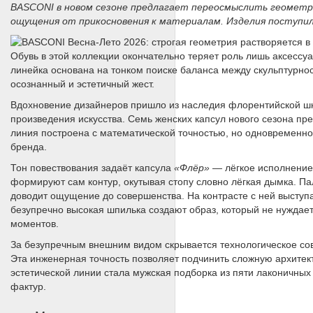
BASCONI в новом сезоне предлагает переосмыслить геометри
ощущения от прикосновения к материалам. Изделия поступили
Обувь в этой коллекции окончательно теряет роль лишь аксессу
линейка основана на тонком поиске баланса между скульптурно
осознанный и эстетичный жест.
Вдохновение дизайнеров пришло из наследия флорентийской шк
произведения искусства. Семь женских капсул нового сезона п
линия построена с математической точностью, но одновременно
бренда.
Тон повествования задаёт капсула
«Флёр»
— лёгкое исполнение 
формируют сам контур, окутывая стопу словно лёгкая дымка. Пал
доводит ощущение до совершенства. На контрасте с ней выступ
безупречно высокая шпилька создают образ, который не нуждае
моментов.
За безупречным внешним видом скрывается технологическое сов
Эта инженерная точность позволяет подчинить сложную архите
эстетической линии стала мужская подборка из пяти лаконичных
фактур.