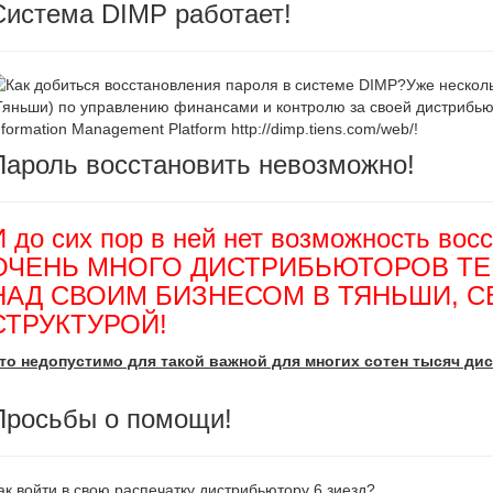
Система DIMP работает!
Уже несколь
Тяньши) по управлению финансами и контролю за своей дистрибьюто
nformation Management Platform http://dimp.tiens.com/web/!
Пароль восстановить невозможно!
И до сих пор в ней нет возможность вос
ОЧЕНЬ МНОГО ДИСТРИБЬЮТОРОВ Т
НАД СВОИМ БИЗНЕСОМ В ТЯНЬШИ, 
СТРУКТУРОЙ!
то недопустимо для такой важной для многих сотен тысяч д
Просьбы о помощи!
ак войти в свою распечатку дистрибьютору 6 зиезд?