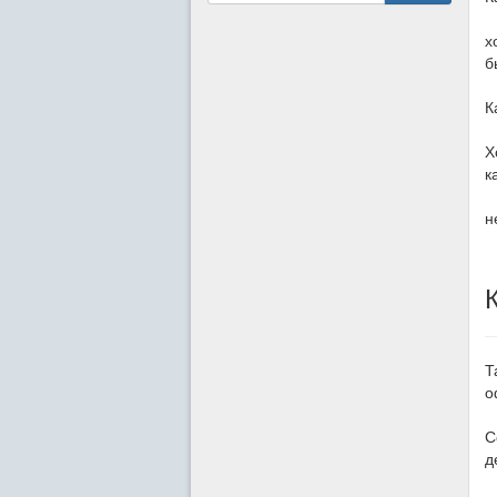
х
б
К
Х
к
н
Т
о
С
д