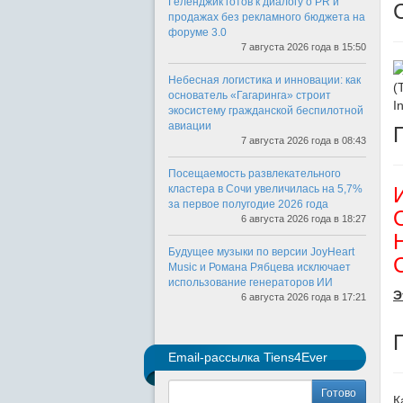
Геленджик готов к диалогу о PR и
продажах без рекламного бюджета на
форуме 3.0
7 августа 2026 года в 15:50
Небесная логистика и инновации: как
(
основатель «Гагаринга» строит
I
экосистему гражданской беспилотной
авиации
7 августа 2026 года в 08:43
Посещаемость развлекательного
кластера в Сочи увеличилась на 5,7%
за первое полугодие 2026 года
6 августа 2026 года в 18:27
Будущее музыки по версии JoyHeart
Music и Романа Рябцева исключает
использование генераторов ИИ
Э
6 августа 2026 года в 17:21
Email-рассылка Tiens4Ever
Готово
К