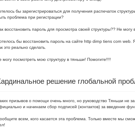
отелось бы зарегистрироваться для получения распечаток структур
ыть проблема при регистрации?
ак восстановить пароль для просмотра своей структуры?? Не могу в
отелось бы восстановить пароль на сайте http dimp tiens com web. 
ак это реально сделать.
е могу посмотреть мою структуру в тяньши! Помогите!!!!
Кардинальное решение глобальной про
аких призывов о помощи очень много, но руководство Тяньши не за
фициально и начинаем сбор подписей (контактов) за введение фун
ообщите всем, кого касается эта проблема. Только вместе мы смо
ел!