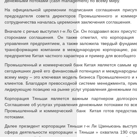
денежными потоками (cash management) по всему миру.
На официальной церемонии подписания соглашения присутс
председателя совета директоров Промышленного и коммер
сотрудничества началась церемония заключения соглашения.
Вначале с речью выступил г-н Ло Си. Он поздравил всех присут
сторонами соглашения. Он также отметил, что корпорация
управления предприятием, а также заложила твердый фундамен
трансформацию компании в международную корпорацию, раз
предприятие Китая частного характера и пример для всеобщего
Промышленный и коммерческий банк Китая является самым кру
сегодняшних дней его финансовый потенциал и международны
всему миру – это ключевая модель бизнеса Промышленного и к
клиентов. Благодаря превосходной системе менеджмента, при
лидирующую позицию на рынке услуг управления денежными пот
Корпорация Тяньши является важным партнером долгосроч
Соглашение об услугах управления денежными потоками по все
Промышленный и коммерческий банк Китая готов предоставл
потоками.
Далее президент корпорации Тяньши г-н Ли Цзиньюань выступи
сфера деятельности корпорации « Тяньши » охватила 190 стр