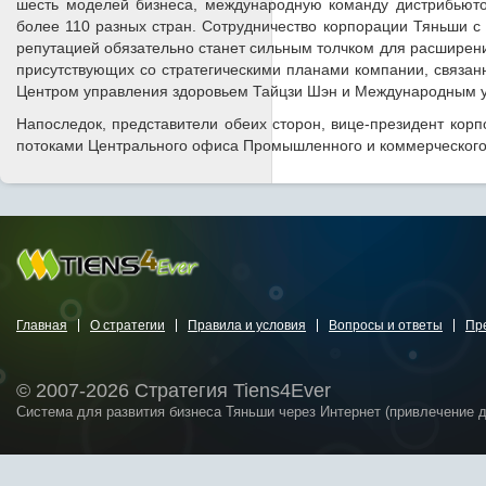
шесть моделей бизнеса, международную команду дистрибьюто
более 110 разных стран. Сотрудничество корпорации Тяньши 
репутацией обязательно станет сильным толчком для расширени
присутствующих со стратегическими планами компании, связа
Центром управления здоровьем Тайцзи Шэн и Международным 
Напоследок, представители обеих сторон, вице-президент кор
потоками Центрального офиса Промышленного и коммерческого
Главная
О стратегии
Правила и условия
Вопросы и ответы
Пр
© 2007-2026 Стратегия Tiens4Ever
Система для развития бизнеса Тяньши через Интернет (привлечение 