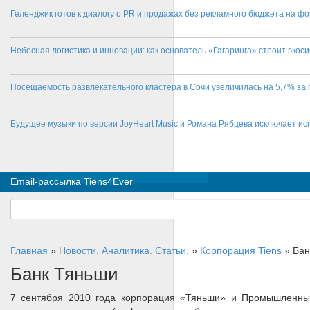
Геленджик готов к диалогу о PR и продажах без рекламного бюджета на фо
Небесная логистика и инновации: как основатель «Гагаринга» строит эко
Посещаемость развлекательного кластера в Сочи увеличилась на 5,7% за 
Будущее музыки по версии JoyHeart Music и Романа Рябцева исключает и
Email-рассылка Tiens4Ever
Главная
»
Новости. Аналитика. Статьи.
»
Корпорация Tiens
»
Бан
Банк Тяньши
7 сентября 2010 года корпорация «Тяньши» и Промышленный