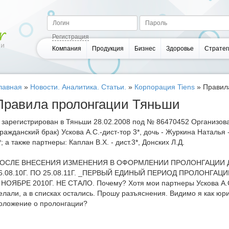
Регистрация
Компания
Продукция
Бизнес
Здоровье
Стратег
лавная
»
Новости. Аналитика. Статьи.
»
Корпорация Tiens
»
Правил
Правила пролонгации Тяньши
 зарегистрирован в Тяньши 28.02.2008 под № 86470452 Организов
гражданский брак) Ускова А.С.-дист-тор 3*, дочь - Журкина Наталья - 
*; а также партнеры: Каплан В.Х. - дист.3*, Донских Л.Д.
ОСЛЕ ВНЕСЕНИЯ ИЗМЕНЕНИЯ В ОФОРМЛЕНИИ ПРОЛОНГАЦИИ ДО
6.08.10Г. ПО 25.08.11Г. _ПЕРВЫЙ ЕДИНЫЙ ПЕРИОД ПРОЛОНГАЦИ
 НОЯБРЕ 2010Г. НЕ СТАЛО. Почему? Хотя мои партнеры Ускова А.С
елали, а в списках остались. Прошу разъяснения. Видимо я как юр
оложение о пролонгации?