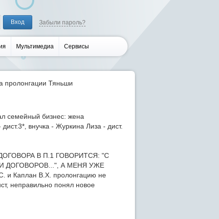
Забыли пароль?
ия
Мультимедиа
Сервисы
а пролонгации Тяньши
ал семейный бизнес: жена
дист.3*, внучка - Журкина Лиза - дист.
ГОВОРА В П.1 ГОВОРИТСЯ: "С
И ДОГОВОРОВ...", А МЕНЯ УЖЕ
. и Каплан В.Х. пролонгацию не
ист, неправильно понял новое