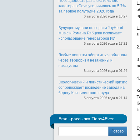
Посещаемость развлекательного
1
кластера в Сочи увеличилась на 5,7%
о
за первое полугодие 2026 года
п
6 августа 2026 года в 18:27
Будущее музыки по версии JoyHeart
1
Music и Романа Рябцева исключает
Л
использование генераторов ИИ
6 августа 2026 года в 17:21
2
Любые попытки обогатиться обманом
3
через терроризм незаконны и
р
наказуемы
6 августа 2026 года в 01:24
4
Экологический и логистический кризис
сопровождает возведение завода на
К
берегу Клязьминского пруда
Т
5 августа 2026 года в 21:14
К
E
Email-рассылка Tiens4Ever
Б
Готово
п