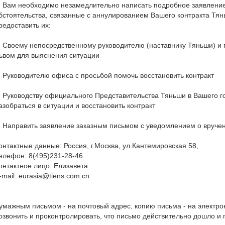
. Вам необходимо незамедлительно написать подробное заявление
бстоятельства, связанные с аннулированием Вашего контракта Тянь
редоставить их:
. Своему непосредственному руководителю (наставнику Тяньши) и 
ьвом для выяснения ситуации
. Руководителю офиса с просьбой помочь восстановить контракт
. Руководству официального Представительства Тяньши в Вашего г
азобраться в ситуации и восстановить контракт
. Направить заявление заказным письмом с уведомлением о вручен
онтактные данные: Россия, г.Москва, ул.Кантемировская 58,
елефон: 8(495)231-28-46
онтактное лицо: Елизавета
-mail: eurasia@tiens.com.cn
умажным письмом - на почтовый адрес, копию письма - на электро
озвонить и проконтролировать, что письмо действительно дошло и 