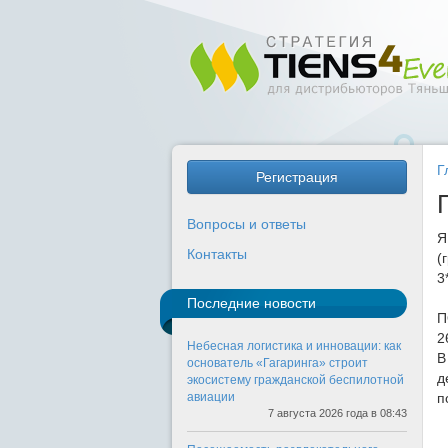
Г
Регистрация
Вопросы и ответы
Я
Контакты
(
3
Последние новости
П
2
Небесная логистика и инновации: как
В
основатель «Гагаринга» строит
д
экосистему гражданской беспилотной
авиации
п
7 августа 2026 года в 08:43