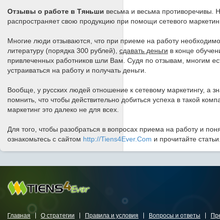
Отзывы о работе в Тяньши
весьма и весьма противоречивы. 
распространяет свою продукцию при помощи сетевого маркетинг
Многие люди отзываются, что при приеме на работу необходим
литературу (порядка 300 рублей),
сдавать деньги
в конце обучени
привлеченных работников шли Вам. Судя по отзывам, многим ест
устраиваться на работу и получать деньги.
Вообще, у русских людей отношение к сетевому маркетингу, а з
помнить, что чтобы действительно добиться успеха в такой ком
маркетинг это далеко не для всех.
Для того, чтобы разобраться в вопросах приема на работу и пон
ознакомьтесь с сайтом
http://Tiens4Ever.Com
и прочитайте статьи
Главная
О стратегии
Правила и условия
Вопросы и ответы
Пр