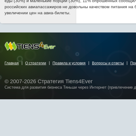
еды (30%) и маленькие порции (30%), 11% опрошенных сообщили,
российских авиапассажиров не довольны качеством питания на 
увеличении цен на авиа-билеты.
Главная
О стратегии
Правила и условия
Вопросы и ответы
Пр
© 2007-2026 Стратегия Tiens4Ever
Система для развития бизнеса Тяньши через Интернет (привлечение 