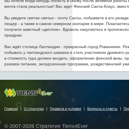
Вы хотели когда-нибудь попасть в сказку после активной работы
мечта стала реальностью! Вас ждет Финский Санта-Клаус, вмес
Вы увидите святая святых - почту Санты, побываете в его резид
пещер - а также в самом северном зоопарке в мире. Покатаетес
получите заветный «диплом». Вдоволь накупаетесь в тропическо
праздник.
Вас ждёт столица Лапландии - прекрасный город Рованиеми. Рож
побывать у лапландского шамана и стать участником древнего ри
в стоимость тура должно входить: оформление финской визы, п
разовое питание, экскурсионная программа, рождественский уж
Главная
О стратегии
Правила и условия
Вопросы и ответы
Пр
© 2007-2026 Стратегия Tiens4Ever