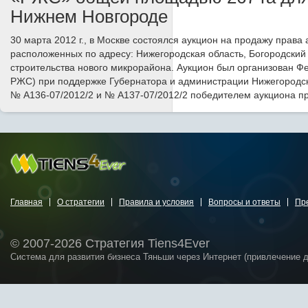
Нижнем Новгороде
30 марта 2012 г., в Москве состоялся аукцион на продажу прав
расположенных по адресу: Нижегородская область, Богородский 
строительства нового микрорайона. Аукцион был организован 
РЖС) при поддержке Губернатора и администрации Нижегородской
№ А136-07/2012/2 и № А137-07/2012/2 победителем аукциона 
Главная
О стратегии
Правила и условия
Вопросы и ответы
Пр
© 2007-2026 Стратегия Tiens4Ever
Система для развития бизнеса Тяньши через Интернет (привлечение 