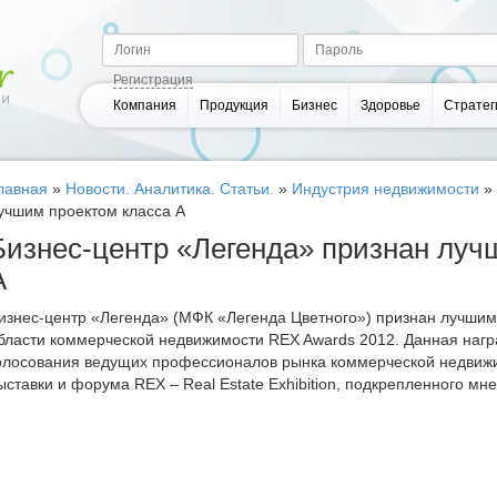
Регистрация
Компания
Продукция
Бизнес
Здоровье
Стратег
лавная
»
Новости. Аналитика. Статьи.
»
Индустрия недвижимости
»
учшим проектом класса А
Бизнес-центр «Легенда» признан луч
А
изнес-центр «Легенда» (МФК «Легенда Цветного») признан лучшим 
бласти коммерческой недвижимости REX Awards 2012. Данная нагр
олосования ведущих профессионалов рынка коммерческой недвиж
ыставки и форума REX – Real Estate Exhibition, подкрепленного мн