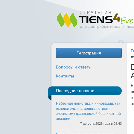
Г
Регистрация
л
Вопросы и ответы
Контакты
Б
Последние новости
о
г
в
Небесная логистика и инновации: как
основатель «Гагаринга» строит
экосистему гражданской беспилотной
авиации
7 августа 2026 года в 08:43