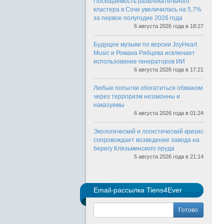
Посещаемость развлекательного
кластера в Сочи увеличилась на 5,7%
за первое полугодие 2026 года
6 августа 2026 года в 18:27
Будущее музыки по версии JoyHeart
Music и Романа Рябцева исключает
использование генераторов ИИ
6 августа 2026 года в 17:21
Любые попытки обогатиться обманом
через терроризм незаконны и
наказуемы
6 августа 2026 года в 01:24
Экологический и логистический кризис
сопровождает возведение завода на
берегу Клязьминского пруда
5 августа 2026 года в 21:14
Email-рассылка Tiens4Ever
Готово