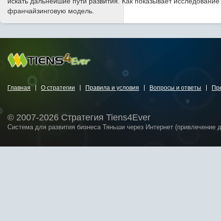
искать дальнейшие пути развития. Как показывает исследован
франчайзинговую модель.
Главная
О стратегии
Правила и условия
Вопросы и ответы
Пр
© 2007-2026 Стратегия Tiens4Ever
Система для развития бизнеса Тяньши через Интернет (привлечение 