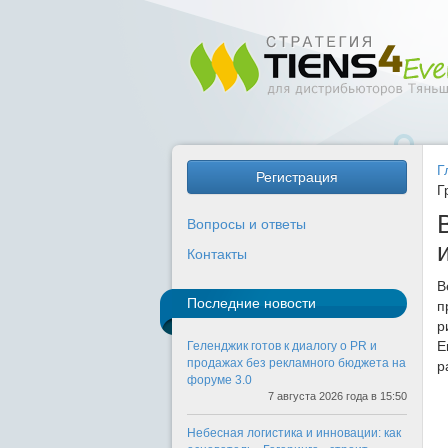
Г
Регистрация
Г
Вопросы и ответы
Контакты
В
Последние новости
п
р
Е
Геленджик готов к диалогу о PR и
продажах без рекламного бюджета на
р
форуме 3.0
7 августа 2026 года в 15:50
Небесная логистика и инновации: как