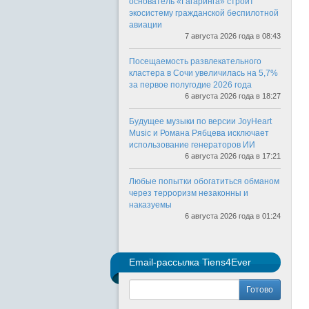
основатель «Гагаринга» строит
экосистему гражданской беспилотной
авиации
7 августа 2026 года в 08:43
Посещаемость развлекательного
кластера в Сочи увеличилась на 5,7%
за первое полугодие 2026 года
6 августа 2026 года в 18:27
Будущее музыки по версии JoyHeart
Music и Романа Рябцева исключает
использование генераторов ИИ
6 августа 2026 года в 17:21
Любые попытки обогатиться обманом
через терроризм незаконны и
наказуемы
6 августа 2026 года в 01:24
Email-рассылка Tiens4Ever
Готово