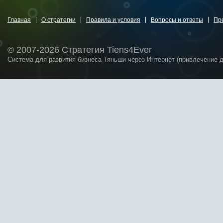
Главная
О стратегии
Правила и условия
Вопросы и ответы
Пр
© 2007-2026 Стратегия Tiens4Ever
Система для развития бизнеса Тяньши через Интернет (привлечение 