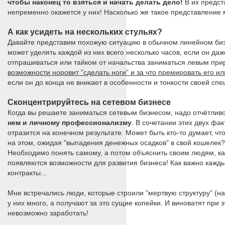
чтобы наконец то взяться и начать делать дело!
В их предст
непременно окажется у них! Насколько же такое представление
А как усидеть на нескольких стульях?
Давайте представим похожую ситуацию в обычном линейном бизне
может уделять каждой из них всего несколько часов, если он да
отпрашиваться или тайком от начальства заниматься левым при
возможности норовит ”сделать ноги” и за что премировать его и
если он до конца не вникает в особенности и тонкости своей сп
Сконцентрируйтесь на сетевом бизнесе
Когда вы решаете заниматься сетевым бизнесом, надо отчётлив
нем и личному профессионализму
. В сочетании этих двух фа
отразится на конечном результате. Может быть кто-то думает, чт
на этом, ожидая "выпадения денежных осадков" в свой кошелек?
Необходимо понять самому, а потом объяснить своим людям, как
появляются возможности для развития бизнеса! Как важно кажд
контракты...
Мне встречались люди, которые строили ”мертвую структуру” (на
у них много, а получают за это сущие копейки. И виноватят при
невозможно заработать!