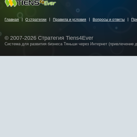
Главная
О стратегии
Правила и условия
Вопросы и ответы
Пр
© 2007-2026 Стратегия Tiens4Ever
Система для развития бизнеса Тяньши через Интернет (привлечение 