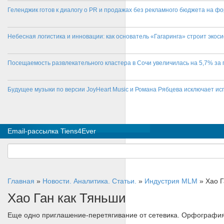
Геленджик готов к диалогу о PR и продажах без рекламного бюджета на фо
Небесная логистика и инновации: как основатель «Гагаринга» строит эко
Посещаемость развлекательного кластера в Сочи увеличилась на 5,7% за 
Будущее музыки по версии JoyHeart Music и Романа Рябцева исключает и
Email-рассылка Tiens4Ever
Главная
»
Новости. Аналитика. Статьи.
»
Индустрия MLM
»
Хао Г
Хао Ган как Тяньши
Еще одно приглашение-перетягивание от сетевика. Орфография