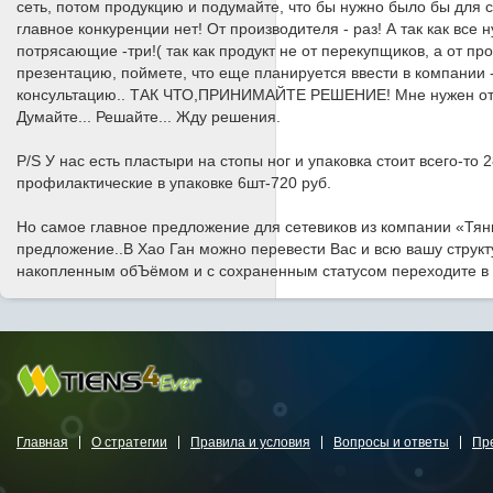
сеть, потом продукцию и подумайте, что бы нужно было бы для се
главное конкуренции нет! От производителя - раз! А так как все
потрясающие -три!( так как продукт не от перекупщиков, а от пр
презентацию, поймете, что еще планируется ввести в компании -
консультацию.. ТАК ЧТО,ПРИНИМАЙТЕ РЕШЕНИЕ! Мне нужен отве
Думайте... Решайте... Жду решения.
P/S У нас есть пластыри на стопы ног и упаковка стоит всего-то
профилактические в упаковке 6шт-720 руб.
Но самое главное предложение для сетевиков из компании «Тянь
предложение..В Хао Ган можно перевести Вас и всю вашу структу
накопленным обЪёмом и с сохраненным статусом переходите в н
Главная
О стратегии
Правила и условия
Вопросы и ответы
Пр