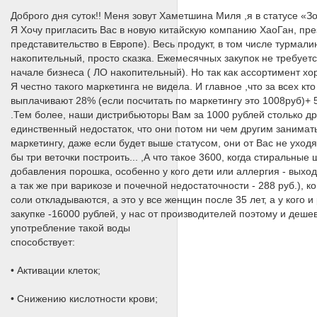
Доброго дня суток!! Меня зовут Хаметшина Миля ,я в статусе «З
Я Хочу пригласить Вас в новую китайскую компанию ХаоГан, пре
представительство в Европе). Весь продукт, в том числе турма
накопительный, просто сказка. Ежемесячных закупок не требуетс
начале бизнеса ( ЛО накопительный). Но так как ассортимент х
Я честно такого маркетинга не видела. И главное ,что за всех кт
выплачивают 28% (если посчитать по маркетингу это 1008руб)+ 
.Тем более, наши дистрибьюторы Вам за 1000 рублей столько друг
единственный недостаток, что они потом ни чем другим заниматься 
маркетингу, даже если будет выше статусом, они от Вас не уходя
бы три веточки построить... ,А что такое 3600, когда стиральны
добавления порошка, особенно у кого дети или аллергия - выходи
а так же при варикозе и почечной недостаточности - 288 руб.), к
соли откладываются, а это у все женщин после 35 лет, а у кого 
закупке -16000 рублей, у нас от производителей поэтому и деше
употребление такой воды
способствует:
• Активации клеток;
• Снижению кислотности крови;