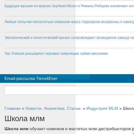
Будущее музыки по версии JoyHeart Music и Романа Рябцева исключает и
Любые попытки обогатиться обманом через терроризм незаконны и нака
Экологический и логистический кризис сопровождает возведение завода на
Час Рамзая расширяет игровые симуляции трёмя миссиями
Email-рассылка Tiens4Ever
Главная
»
Новости. Аналитика. Статьи.
»
Индустрия MLM
»
Школ
Школа млм
Школа млм
обучает новичков и маститых млм-дистрибьюторов р