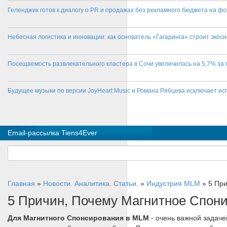
Геленджик готов к диалогу о PR и продажах без рекламного бюджета на фо
Небесная логистика и инновации: как основатель «Гагаринга» строит эко
Посещаемость развлекательного кластера в Сочи увеличилась на 5,7% за 
Будущее музыки по версии JoyHeart Music и Романа Рябцева исключает и
Email-рассылка Tiens4Ever
Главная
»
Новости. Аналитика. Статьи.
»
Индустрия MLM
»
5 Пр
5 Причин, Почему Магнитное Спон
Для Магнитного Спонсирования в MLM
- очень важной задаче