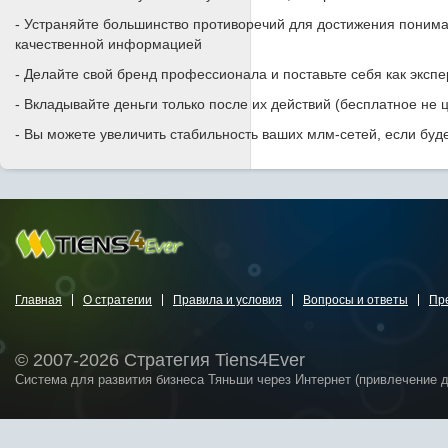
- Устраняйте большинство противоречий для достижения пониман
качественной информацией
- Делайте свой бренд профессионала и поставьте себя как эксп
- Вкладывайте деньги только после их действий (бесплатное не 
- Вы можете увеличить стабильность ваших млм-сетей, если буд
Главная
О стратегии
Правила и условия
Вопросы и ответы
Пр
© 2007-2026 Стратегия Tiens4Ever
Система для развития бизнеса Тяньши через Интернет (привлечение 