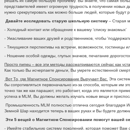
решать их самую большую проблему. Вы знаете, что самая больш
представителей имеет огромную трудность в получении новых дис
нужно срекрутировать как можно больше людей, которые будут р
Давайте исследовать старую школьную систему
– Старая м
- Холодный контакт или обращение к вашему ‘списку знакомых’
- Умасливание ваших друзей и родственников, чтобы 'поддержат
- Тянущиеся перспективы на встречи, возможности, гостиницы 
- Ношение особой одежды, глупых значков, печатание дорогост
Просто пипец – все эти методы рассматриваются сейчас как ус
Как только Вы исчерпаете деньги, Вы умрете естественной смерт
Вот То, где Магнитное Спонсирование Выручает Вас.
Эта систем
бы сопротивляться первоначально из-за способа, которым им эт
точно так же как парашют, это работает, когда это является пр
успеха в MLM, Вы должны желать изучать новые вещи и приспоса
Промышленность MLM полностью отлична сегодня благодаря Инт
Земной Шар находится теперь в ваших руках и Вы будете должн
Эти 5 вещей о Магнитном Спонсировании помогут вашей се
- Имейте стабильную систему поколений, которая поможет Вам 