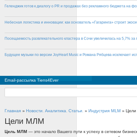
Геленджик готов к диалогу о PR и продажах без рекламного бюджета на фо
Небесная логистика и инновации: как основатель «Гагаринга» строит эко
Посещаемость развлекательного кластера в Сочи увеличилась на 5,7% за 
Будущее музыки по версии JoyHeart Music и Романа Рябцева исключает и
Email-рассылка Tiens4Ever
Главная
»
Новости. Аналитика. Статьи.
»
Индустрия MLM
»
Цели
Цели МЛМ
Цель МЛМ
— это начало Вашего пути к успеху в сетевом бизнес