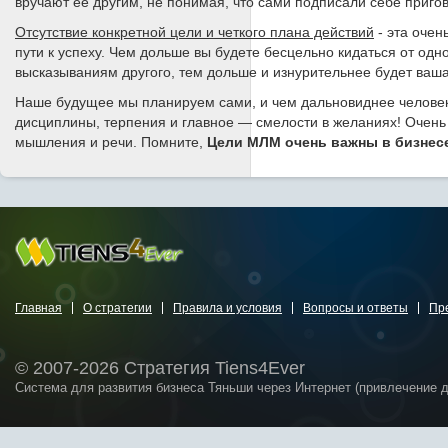
вручают ее другим, не понимая, что сами подписали себе пригов
Отсутствие конкретной цели и четкого плана действий
- эта очен
пути к успеху. Чем дольше вы будете бесцельно кидаться от одно
высказываниям другого, тем дольше и изнурительнее будет ваша
Наше будущее мы планируем сами, и чем дальновиднее человек,
дисциплины, терпения и главное — смелости в желаниях! Очень
мышления и речи. Помните,
Цели МЛМ очень важны в бизнесе
Главная
О стратегии
Правила и условия
Вопросы и ответы
Пр
© 2007-2026 Стратегия Tiens4Ever
Система для развития бизнеса Тяньши через Интернет (привлечение 