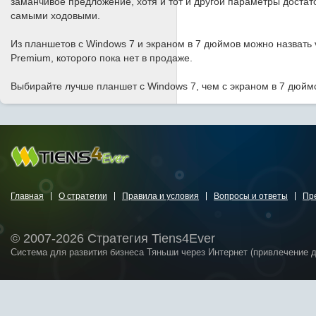
заманчивое предложение, хотя и тот и другой параметры достат
самыми ходовыми.
Из планшетов с Windows 7 и экраном в 7 дюймов можно назвать vi
Premium, которого пока нет в продаже.
Выбирайте лучше планшет с Windows 7, чем с экраном в 7 дюймо
Главная
О стратегии
Правила и условия
Вопросы и ответы
Пр
© 2007-2026 Стратегия Tiens4Ever
Система для развития бизнеса Тяньши через Интернет (привлечение 