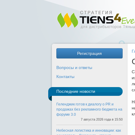
Г
Регистрация
Вопросы и ответы
С
Контакты
и
л
с
Последние новости
Н
Геленджик готов к диалогу о PR и
н
продажах без рекламного бюджета на
к
форуме 3.0
7 августа 2026 года в 15:50
Небесная логистика и инновации: как