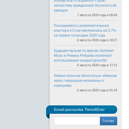
основатель «Гагаринга» строит
экосистему гражданской беспилотной
авиации
7 августа 2026 года в 08:43
Посещаемость развлекательного
кластера в Сочи увеличилась на 5,7%
за первое полугодие 2026 года
6 августа 2026 года в 18:27
Будущее музыки по версии JoyHeart
Music и Романа Рябцева исключает
использование генераторов ИИ
6 августа 2026 года в 17:21
Любые попытки обогатиться обманом
через терроризм незаконны и
наказуемы
6 августа 2026 года в 01:24
Email-рассылка Tiens4Ever
Готово