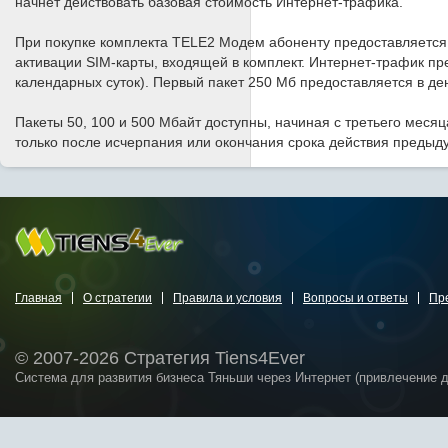
начнет действовать базовая стоимость Интернет-трафика.
При покупке комплекта TELE2 Модем абоненту предоставляется
активации SIM-карты, входящей в комплект. Интернет-трафик пр
календарных суток). Первый пакет 250 Мб предоставляется в де
Пакеты 50, 100 и 500 Мбайт доступны, начиная с третьего ме
только после исчерпания или окончания срока действия предыд
Главная
О стратегии
Правила и условия
Вопросы и ответы
Пр
© 2007-2026 Стратегия Tiens4Ever
Система для развития бизнеса Тяньши через Интернет (привлечение 