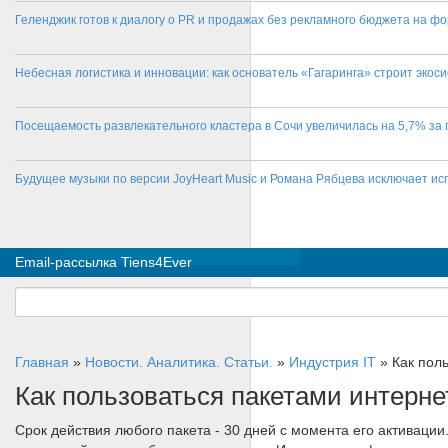
Геленджик готов к диалогу о PR и продажах без рекламного бюджета на фо
Небесная логистика и инновации: как основатель «Гагаринга» строит эко
Посещаемость развлекательного кластера в Сочи увеличилась на 5,7% за 
Будущее музыки по версии JoyHeart Music и Романа Рябцева исключает и
Email-рассылка Tiens4Ever
Главная
»
Новости. Аналитика. Статьи.
»
Индустрия IT
»
Как пол
Как пользоваться пакетами интерн
Срок действия любого пакета - 30 дней с момента его активации