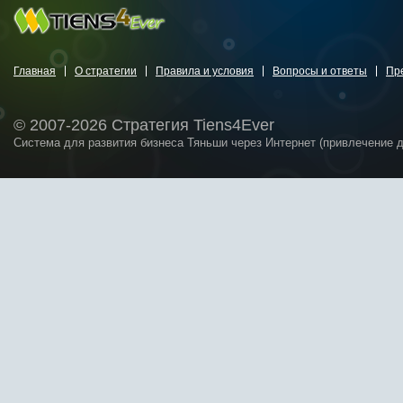
Главная
О стратегии
Правила и условия
Вопросы и ответы
Пр
© 2007-2026 Стратегия Tiens4Ever
Система для развития бизнеса Тяньши через Интернет (привлечение 