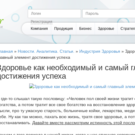
Регистрация
Компания
Продукция
Бизнес
Здоровье
Стратег
лавная
»
Новости. Аналитика. Статьи.
»
Индустрия Здоровья
»
Здор
лавный элемент достижения успеха
Здоровье как необходимый и самый 
достижения успеха
 где-то слышал такую пословицу: «Человек пол своей жизни тратит
огатства, а потом тратит все свое богатство на восстановление зд
ысли, про ту ужасную старость, больничные койки, лекарства, медик
ебе. Ну как так можно, пахать всю жизнь, тратя свое здоровье, а п
осстанавливать.
Давайте вместе рассмотрим истинность этой посл
ачнем с того периода в нашей жизни, когда у нас стукнуло соверш