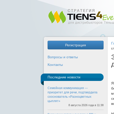
Г
Регистрация
г
Вопросы и ответы
Контакты
Последние новости
Я
Семейная коммуникация —
б
приоритет для речи, подтвердила
м
сооснователь «Разноцветных
с
цыплят»
в
8 августа 2026 года в 11:38
Н