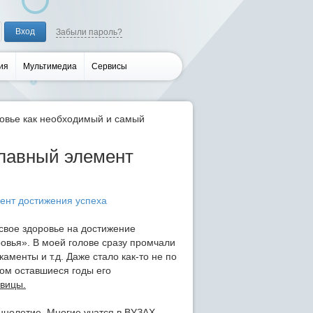
Забыли пароль?
ия
Мультимедиа
Сервисы
овье как необходимый и самый
главный элемент
 свое здоровье на достижение
оровья». В моей голове сразу промчали
аменты и т.д. Даже стало как-то не по
отом оставшиеся годы его
овицы.
еннолетие. Многие учатся в ВУЗАХ,