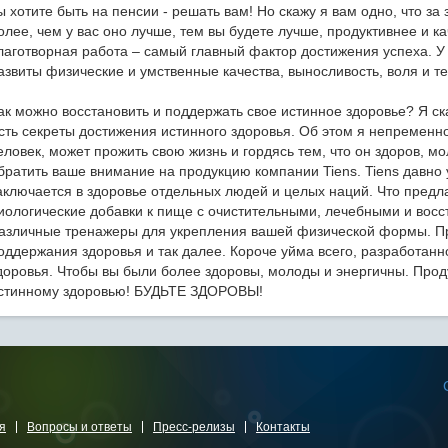
ы хотите быть на пенсии - решать вам! Но скажу я вам одно, что за
олее, чем у вас оно лучше, тем вы будете лучше, продуктивнее и к
лаготворная работа – самый главный фактор достижения успеха. У 
азвиты физические и умственные качества, выносливость, воля и т
ак можно восстановить и поддержать свое истинное здоровье? Я ска
сть секреты достижения истинного здоровья. Об этом я непременн
еловек, может прожить свою жизнь и гордясь тем, что он здоров, мо
братить ваше внимание на продукцию компании Tiens. Tiens давно 
аключается в здоровье отдельных людей и целых наций. Что предл
иологические добавки к пище с очистительными, лечебными и вос
азличные тренажеры для укрепления вашей физической формы. П
оддержания здоровья и так далее. Короче уйма всего, разработан
доровья. Чтобы вы были более здоровы, молоды и энергичны. Про
стинному здоровью! БУДЬТЕ ЗДОРОВЫ!
я
Вопросы и ответы
Пресс-релизы
Контакты