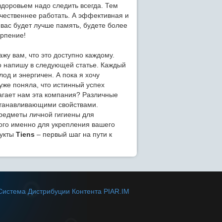
 здоровьем надо следить всегда. Тем
ачественнее работать. А эффективная и
вас будет лучше память, будете более
ерпение!
жу вам, что это доступно каждому.
о напишу в следующей статье. Каждый
лод и энергичен. А пока я хочу
уже поняла, что истинный успех
агает нам эта компания? Различные
станавливающими свойствами.
редметы личной гигиены для
ного именно для укрепления вашего
дукты
Tiens
– первый шаг на пути к
Система Дистрибуции Контента PIAR.IM