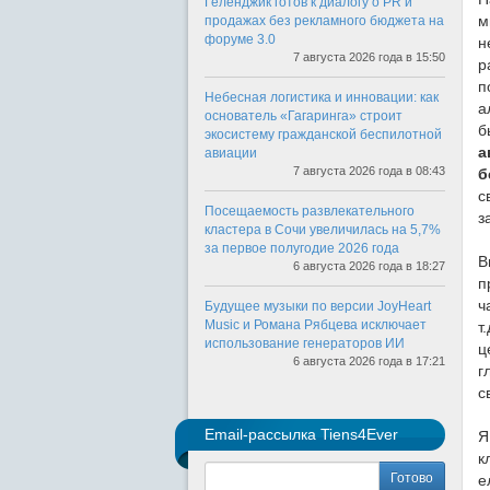
Геленджик готов к диалогу о PR и
м
продажах без рекламного бюджета на
форуме 3.0
н
7 августа 2026 года в 15:50
р
п
Небесная логистика и инновации: как
а
основатель «Гагаринга» строит
б
экосистему гражданской беспилотной
а
авиации
7 августа 2026 года в 08:43
б
с
Посещаемость развлекательного
з
кластера в Сочи увеличилась на 5,7%
за первое полугодие 2026 года
В
6 августа 2026 года в 18:27
п
ч
Будущее музыки по версии JoyHeart
Music и Романа Рябцева исключает
т
использование генераторов ИИ
ц
6 августа 2026 года в 17:21
г
с
Email-рассылка Tiens4Ever
Я
к
Готово
е