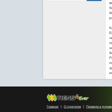
в
б
б
р
К
Е
ч
о
з
б
Р
п
з
и
Главная
О стратегии
Правила и услови