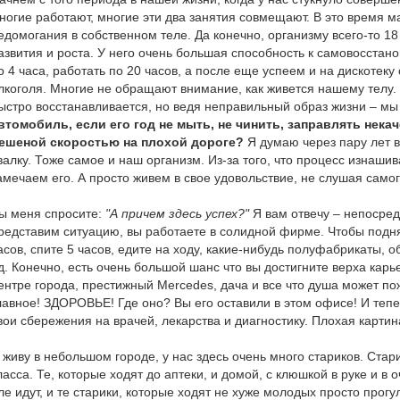
ногие работают, многие эти два занятия совмещают. В это время ма
едомогания в собственном теле. Да конечно, организму всего-то 18
азвития и роста. У него очень большая способность к самовосстан
о 4 часа, работать по 20 часов, а после еще успеем и на дискотеку
лкоголя. Многие не обращают внимание, как живется нашему телу. 
ыстро восстанавливается, но ведя неправильный образ жизни – мы
втомобиль, если его год не мыть, не чинить, заправлять нека
ешеной скоростью на плохой дороге?
Я думаю через пару лет в
валку. Тоже самое и наш организм. Из-за того, что процесс изнаши
амечаем его. А просто живем в свое удовольствие, не слушая самог
ы меня спросите:
"А причем здесь успех?"
Я вам отвечу – непосред
редставим ситуацию, вы работаете в солидной фирме. Чтобы подня
асов, спите 5 часов, едите на ходу, какие-нибудь полуфабрикаты, 
.д. Конечно, есть очень большой шанс что вы достигните верха карье
ентре города, престижный Mercedes, дача и все что душа может пож
лавное! ЗДОРОВЬЕ! Где оно? Вы его оставили в этом офисе! И тепе
вои сбережения на врачей, лекарства и диагностику. Плохая картин
 живу в небольшом городе, у нас здесь очень много стариков. Стари
ласса. Те, которые ходят до аптеки, и домой, с клюшкой в руке и в о
ле идут, и те старики, которые ходят не хуже молодых просто прог