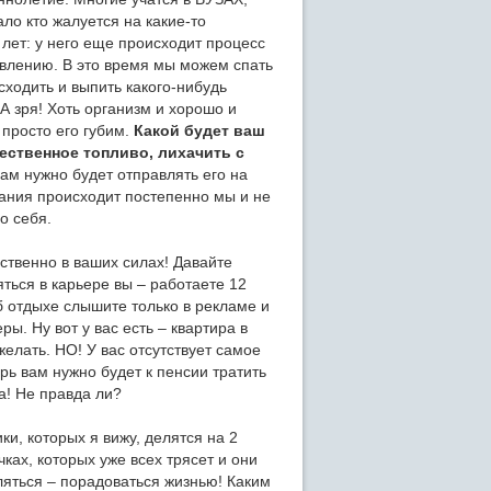
ло кто жалуется на какие-то
 лет: у него еще происходит процесс
овлению. В это время мы можем спать
 сходить и выпить какого-нибудь
А зря! Хоть организм и хорошо и
 просто его губим.
Какой будет ваш
чественное топливо, лихачить с
ам нужно будет отправлять его на
вания происходит постепенно мы и не
о себя.
ственно в ваших силах! Давайте
ться в карьере вы – работаете 12
об отдыхе слышите только в рекламе и
ры. Ну вот у вас есть – квартира в
елать. НО! У вас отсутствует самое
рь вам нужно будет к пенсии тратить
а! Не правда ли?
ки, которых я вижу, делятся на 2
чках, которых уже всех трясет и они
уляться – порадоваться жизнью! Каким