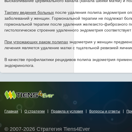
выскабливание цервикального канала (канала шейки матки) и п
Тактику ведения больных
после удаления полипа эндометрия оп
заболеваний у женщин. Гормональной терапии не подлежат бо
гормональной терапии после удаления железисто-фиброзного п
гистологическое строение удаленного эндометрия соответствует 
При угрожающих раком полипах
эндометрия у женщин предмено
лечения является удаление матки с тщательной ревизией яични
В качестве профилактики рецидивов полипа эндометрия примен
эндокринолога.
Главная
О стратегии
Правила и условия
Вопросы и ответы
Пр
© 2007-2026 Стратегия Tiens4Ever