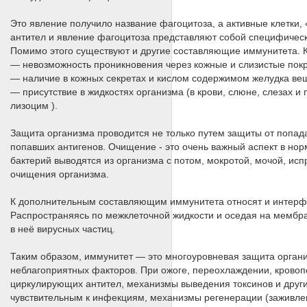
Это явление получило название фагоцитоза, а активные клетки
антител и явление фагоцитоза представляют собой специфичес
Помимо этого существуют и другие составляющие иммунитета. К
— невозможность проникновения через кожные и слизистые пок
— наличие в кожных секретах и кислом содержимом желудка ве
— присутствие в жидкостях организма (в крови, слюне, слезах
лизоцим ).
Защита организма проводится не только путем защиты от попада
попавших антигенов. Очищение - это очень важный аспект в нор
бактерий выводятся из организма с потом, мокротой, мочой, и
очищения организма.
К дополнительным составляющим иммунитета относят и интерф
Распространяясь по межклеточной жидкости и оседая на мембра
в неё вирусных частиц.
Таким образом, иммунитет — это многоуровневая защита органи
неблагоприятных факторов. При ожоге, переохлаждении, кровоп
циркулирующих антител, механизмы выведения токсинов и друг
чувствительным к инфекциям, механизмы регенерации (заживлен