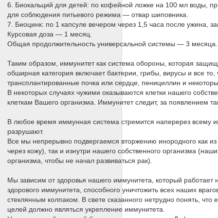
6. Биокальций для детей: по кофейной ложке на 100 мл воды, п
для соблюдения питьевого режима — отвар шиповника.
7. Биоцинк: по 1 капсуле вечером через 1,5 часа после ужина, з
Курсовая доза — 1 месяц.
Общая продолжительность универсальной системы — 3 месяца.
Таким образом, иммунитет как система обороны, которая защища
обширная категория включает бактерии, грибы, вирусы и все то,
трансплантированные почка или сердце, пенициллин и некоторы
В некоторых случаях чужими оказываются клетки нашего собстве
клеткам Вашего организма. Иммунитет следит, за появлением та
В любое время иммунная система стремится наперерез всему ин
разрушают.
Все мы непрерывно подвергаемся вторжению инородного как из 
через кожу), так и изнутри нашего собственного организма (наши
организма, чтобы не начал развиваться рак).
Мы зависим от здоровья нашего иммунитета, который работает н
здорового иммунитета, способного уничтожить всех наших враго
стеклянным колпаком. В свете сказанного нетрудно понять, что
целей должно являться укрепление иммунитета.