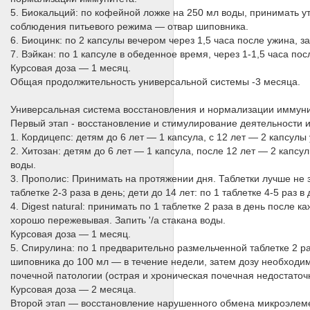
5. Биокальций: по кофейной ложке на 250 мл воды, принимать у
соблюдения питьевого режима — отвар шиповника.
6. Биоцинк: по 2 капсулы вечером через 1,5 часа после ужина, з
7. Вэйкан: по 1 капсуле в обеденное время, через 1-1,5 часа по
Курсовая доза — 1 месяц.
Общая продолжительность универсальной системы -3 месяца.
Универсальная система восстановления и нормализации иммуни
Первый этап - восстановление и стимулирование деятельности 
1. Кордицепс: детям до 6 лет — 1 капсула, с 12 лет — 2 капсулы
2. Хитозан: детям до 6 лет — 1 капсула, после 12 лет — 2 капс
воды.
3. Прополис: Принимать на протяжении дня. Таблетки лучше не з
таблетке 2-3 раза в день; дети до 14 лет: по 1 таблетке 4-5 раз в 
4. Digest natural: принимать по 1 таблетке 2 раза в день посл
хорошо пережевывая. Запить '/а стакана воды.
Курсовая доза — 1 месяц.
5. Спирулина: по 1 предварительно размельченной таблетке 2 ра
шиповника до 100 мл — в течение недели, затем дозу необходимо
почечной патологии (острая и хроническая почечная недостаточ
Курсовая доза — 2 месяца.
Второй этап — восстановление нарушенного обмена микроэлеме