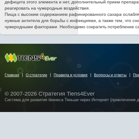
дефицита этого элемента и нет, дополнительный прием препара
реагировать на чужеродные воздействия.
Пища с высоким содержанием рафинированного сахара ослабляе
нужные антитела для борьбы с инфекциями, а также тем, что с
чужеродными факторами. Необходимо сократить потребление сах
Главная
О стратегии
Правила и условия
Вопросы и ответы
Пр
© 2007-2026 Стратегия Tiens4Ever
Система для развития бизнеса Тяньши через Интернет (привлечение 