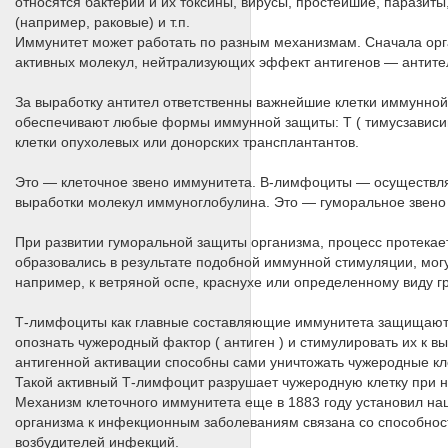
относятся бактерии и их токсины, вирусы, простейшие, паразиты
(например, раковые) и т.п.
Иммунитет может работать по разным механизмам. Сначала орг
активных молекул, нейтрализующих эффект антигенов — антите
За выработку антител ответственны важнейшие клетки иммунно
обеспечивают любые формы иммунной защиты: Т ( тимусзависи
клетки опухолевых или донорских трансплантантов.
Это — клеточное звено иммунитета. В-лимфоциты — осуществля
выработки молекул иммуноглобулина. Это — гуморальное звено
При развитии гуморальной защиты организма, процесс протекает
образовались в результате подобной иммунной стимуляции, могу
например, к ветряной оспе, краснухе или определенному виду г
Т-лимфоциты как главные составляющие иммунитета защищают 
опознать чужеродный фактор ( антиген ) и стимулировать их к 
антигенной активации способны сами уничтожать чужеродные кл
Такой активный Т-лимфоцит разрушает чужеродную клетку при не
Механизм клеточного иммунитета еще в 1883 году установил наш
организма к инфекционным заболеваниям связана со способност
возбудителей инфекций.