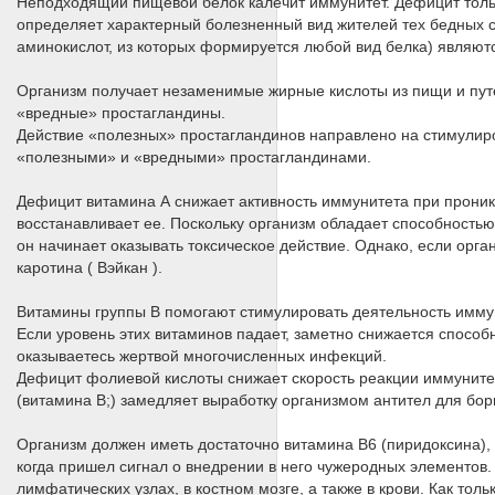
Неподходящий пищевой белок калечит иммунитет. Дефицит тольк
определяет характерный болезненный вид жителей тех бедных 
аминокислот, из которых формируется любой вид белка) являют
Организм получает незаменимые жирные кислоты из пищи и пут
«вредные» простагландины.
Действие «полезных» простагландинов направлено на стимулир
«полезными» и «вредными» простагландинами.
Дефицит витамина А снижает активность иммунитета при проник
восстанавливает ее. Поскольку организм обладает способностью 
он начинает оказывать токсическое действие. Однако, если орга
каротина ( Вэйкан ).
Витамины группы В помогают стимулировать деятельность иммун
Если уровень этих витаминов падает, заметно снижается способ
оказываетесь жертвой многочисленных инфекций.
Дефицит фолиевой кислоты снижает скорость реакции иммуните
(витамина В;) замедляет выработку организмом антител для бо
Организм должен иметь достаточно витамина В6 (пиридоксина),
когда пришел сигнал о внедрении в него чужеродных элементов.
лимфатических узлах, в костном мозге, а также в крови. Как то