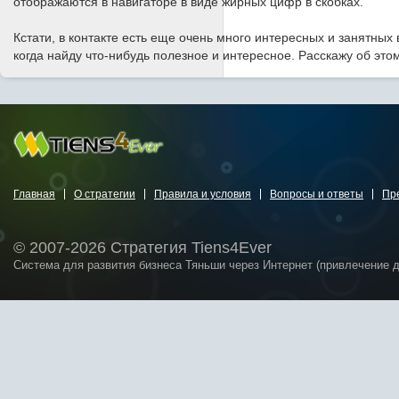
отображаются в навигаторе в виде жирных цифр в скобках.
Кстати, в контакте есть еще очень много интересных и занятных 
когда найду что-нибудь полезное и интересное. Расскажу об это
Главная
О стратегии
Правила и условия
Вопросы и ответы
Пр
© 2007-2026 Стратегия Tiens4Ever
Система для развития бизнеса Тяньши через Интернет (привлечение 