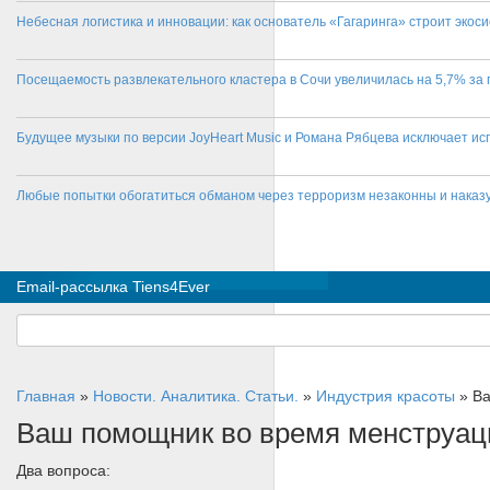
Небесная логистика и инновации: как основатель «Гагаринга» строит эко
Посещаемость развлекательного кластера в Сочи увеличилась на 5,7% за 
Будущее музыки по версии JoyHeart Music и Романа Рябцева исключает и
Любые попытки обогатиться обманом через терроризм незаконны и нака
Email-рассылка Tiens4Ever
Главная
»
Новости. Аналитика. Статьи.
»
Индустрия красоты
»
Ва
Ваш помощник во время менструа
Два вопроса: