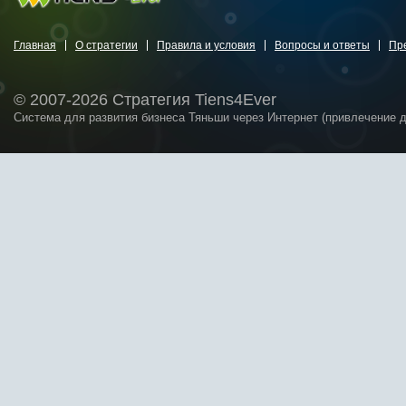
Главная
О стратегии
Правила и условия
Вопросы и ответы
Пр
© 2007-2026 Стратегия Tiens4Ever
Система для развития бизнеса Тяньши через Интернет (привлечение 