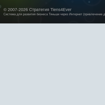
© 2007-2026 Стратегия Tiens4Ever
Система для развития бизнеса Тяньши через Интернет (привлечение 